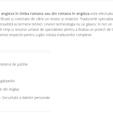
ba engleza în limba romana sau din romana în engleza
este efectuat
rificate și corectate de către un revizor și redactor. Traducerile specializa
osebită la termenii tehnici. Uneori terminologia nu se găsesc în nici un 
lt timp și resurse umane de specialitate pentru a finaliza un proiect de 
meniul respectiv pentru a găsi soluția traducerilor complexe.
sterul de Justitie
alizarilor
e din Anglia)
 Securitate a datelor personale