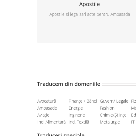
Apostile
de la Haga. Apostilarea se poate obtine
in 3-4 zile (sau 24h in regim de urgenta).
Apostile si legalizari acte pentru Ambasada
Dupa obtinerea apostilei va putem face
traducerea documentului legalizat.
Traducem din domeniile
Avocatură
Finanțe / Bănci
Guvern/ Legale
Fi
Ambasade
Energie
Fashion
Me
Aviație
Inginerie
Chimie/Științe
Ed
Ind. Alimentară
Ind. Textilă
Metalurgie
IT
Traduceri speciale