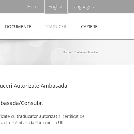
Home
English
Languages
DOCUMENTE
TRADUCERI
CAZIERE
Home
Traduceri Londra
duceri Autorizate Ambasada
mbasada/Consulat
rizate cu
traducator autorizat
si certificat de
cunoscut de Ambasada Romaniei in UK.