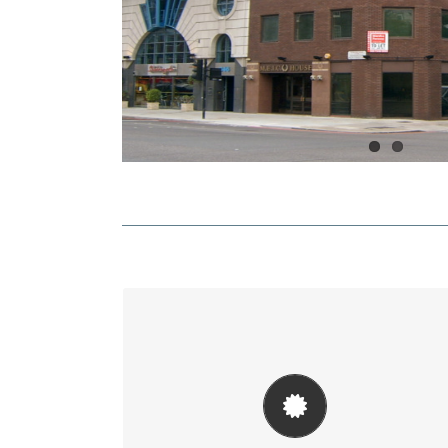
Apostila in UK
Documentele emise în Marea Britanie
nu sunt recunoscute de către Statul
Român și Consulatul României la
Londra dacă nu poartă sigiliul Apostilei