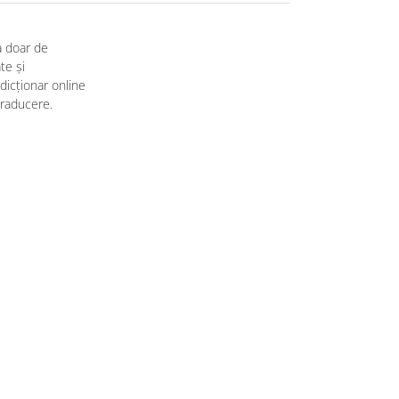
a doar de
te și
dicționar online
traducere.