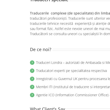
Traducerile complexe (de specialitate) din lim
traducători profesioniști. Traducerile sunt ulterior ve
traducerile tehnice necesită experiență și atenție de
sau format fizic. Astfel este nevoie uneori de mai mu
Traducătorii se consulta uneori cu specialiștii în do
De ce noi?
Traduceri Londra – autorizati de Ambasada si Mini
Traducatori experti pe specialitatea respectiva
Inregistrati cu Guvernul UK pentru procesarea leg
Membri ITI (Institutul de traducere si interpretar
Agentie ICO (Information Commissioner Office) –
What Client’s Say