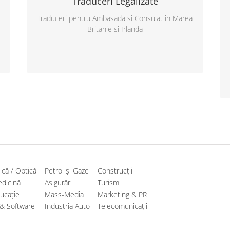
Traduceri Legalizate
peste 150 de limbi (Europa, Asia, Africa,
Traduceri pentru Ambasada si Consulat in Marea
America Latina. Traduceri speciale
Britanie si Irlanda
pentru NMC – Asistenti medicali,
Traduceri NARIC – Echivalare studii
zică / Optică
Petrol și Gaze
Construcții
dicină
Asigurări
Turism
ucație
Mass-Media
Marketing & PR
 & Software
Industria Auto
Telecomunicații