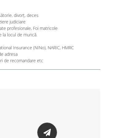
ătorie, divorț, deces
iere judiciare
cate profesionale, Foi matricole
e la locul de muncă.
National Insurance (NINo), NARIC, HMRC
de adresa
sori de recomandare etc
Traduceri si Legalizari de urgenta
Oferim traduceri în regim de urgență –
Lucrările de traducere se pot executa și
în regim de urgență, dacă situația o
cere.